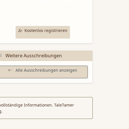
Mit TaleTamer schreiben
utze unsere professionellen Schreibtools für
deine Bewerbung bei dieser Ausschreibung.
Kostenlos registrieren
Weitere Ausschreibungen
Alle Ausschreibungen anzeigen
vollständige Informationen. TaleTamer
g.