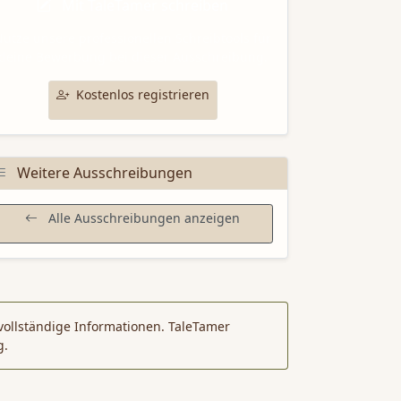
Mit TaleTamer schreiben
utze unsere professionellen Schreibtools für
deine Bewerbung bei dieser Ausschreibung.
Kostenlos registrieren
Weitere Ausschreibungen
Alle Ausschreibungen anzeigen
vollständige Informationen. TaleTamer
g.