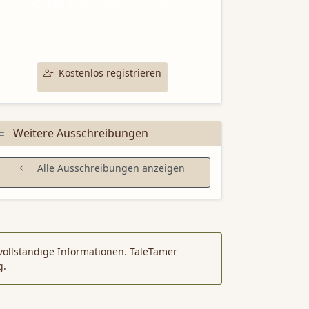
Mit TaleTamer schreiben
utze unsere professionellen Schreibtools für
deine Bewerbung bei dieser Ausschreibung.
Kostenlos registrieren
Weitere Ausschreibungen
Alle Ausschreibungen anzeigen
vollständige Informationen. TaleTamer
g.