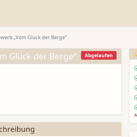
ewerb „Vom Glück der Berge“
m Glück der Berge“
Abgelaufen
A
chreibung