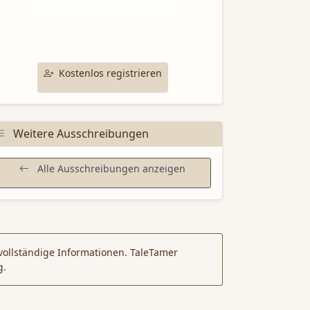
Mit TaleTamer schreiben
utze unsere professionellen Schreibtools für
deine Bewerbung bei dieser Ausschreibung.
Kostenlos registrieren
Weitere Ausschreibungen
Alle Ausschreibungen anzeigen
vollständige Informationen. TaleTamer
g.