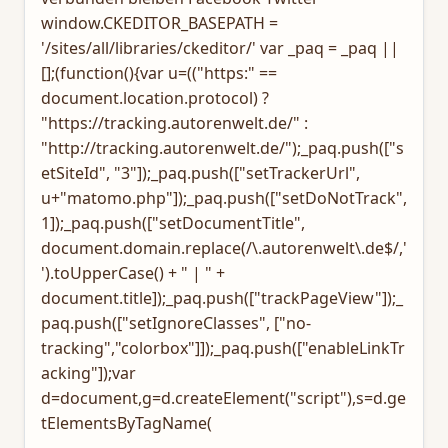
window.CKEDITOR_BASEPATH =
'/sites/all/libraries/ckeditor/' var _paq = _paq ||
[];(function(){var u=(("https:" ==
document.location.protocol) ?
"https://tracking.autorenwelt.de/" :
"http://tracking.autorenwelt.de/");_paq.push(["s
etSiteId", "3"]);_paq.push(["setTrackerUrl",
u+"matomo.php"]);_paq.push(["setDoNotTrack",
1]);_paq.push(["setDocumentTitle",
document.domain.replace(/\.autorenwelt\.de$/,'
').toUpperCase() + " | " +
document.title]);_paq.push(["trackPageView"]);_
paq.push(["setIgnoreClasses", ["no-
tracking","colorbox"]]);_paq.push(["enableLinkTr
acking"]);var
d=document,g=d.createElement("script"),s=d.ge
tElementsByTagName(