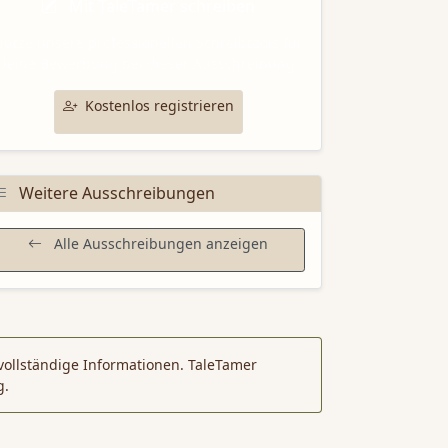
Mit TaleTamer schreiben
utze unsere professionellen Schreibtools für
deine Bewerbung bei dieser Ausschreibung.
Kostenlos registrieren
Weitere Ausschreibungen
Alle Ausschreibungen anzeigen
vollständige Informationen. TaleTamer
g.