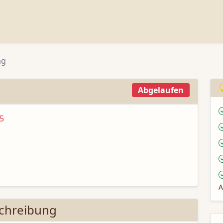
ag
Abgelaufen
5
A
chreibung