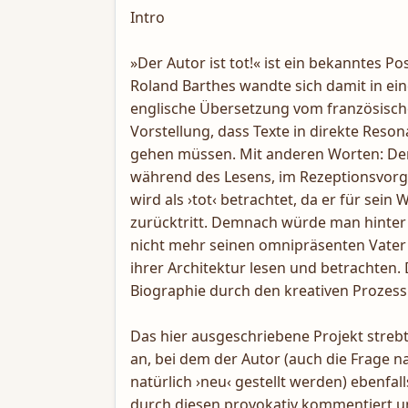
Intro
»Der Autor ist tot!« ist ein bekanntes Po
Roland Barthes wandte sich damit in ei
englische Übersetzung vom französische
Vorstellung, dass Texte in direkte Reso
gehen müssen. Mit anderen Worten: Der
während des Lesens, im Rezeptionsvorgan
wird als ›tot‹ betrachtet, da er für sein
zurücktritt. Demnach würde man hinter d
nicht mehr seinen omnipräsenten Vater 
ihrer Architektur lesen und betrachten.
Biographie durch den kreativen Prozess 
Das hier ausgeschriebene Projekt strebt
an, bei dem der Autor (auch die Frage n
natürlich ›neu‹ gestellt werden) ebenfal
durch diesen provokativ kommentiert und