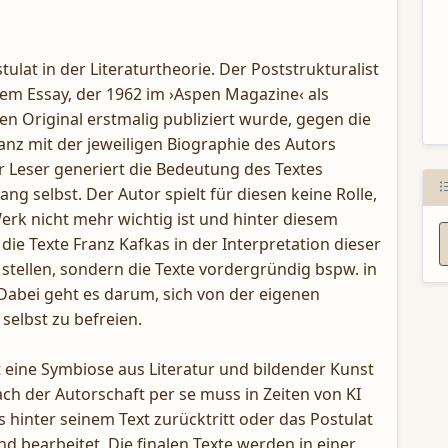
N
stulat in der Literaturtheorie. Der Poststrukturalist
nem Essay, der 1962 im ›Aspen Magazine‹ als
n Original erstmalig publiziert wurde, gegen die
nanz mit der jeweiligen Biographie des Autors
 Leser generiert die Bedeutung des Textes
g selbst. Der Autor spielt für diesen keine Rolle,
 Werk nicht mehr wichtig ist und hinter diesem
ie Texte Franz Kafkas in der Interpretation dieser
stellen, sondern die Texte vordergründig bspw. in
 Dabei geht es darum, sich von der eigenen
selbst zu befreien.
 eine Symbiose aus Literatur und bildender Kunst
ach der Autorschaft per se muss in Zeiten von KI
ls hinter seinem Text zurücktritt oder das Postulat
 bearbeitet. Die finalen Texte werden in einer