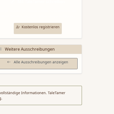
Mit TaleTamer schreiben
utze unsere professionellen Schreibtools für
deine Bewerbung bei dieser Ausschreibung.
Kostenlos registrieren
Weitere Ausschreibungen
Alle Ausschreibungen anzeigen
vollständige Informationen. TaleTamer
g.