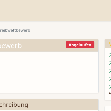
hreibwettbewerb
tbewerb
Abgelaufen
A
chreibung