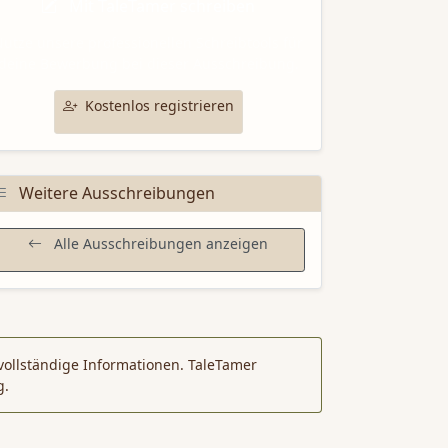
Mit TaleTamer schreiben
utze unsere professionellen Schreibtools für
deine Bewerbung bei dieser Ausschreibung.
Kostenlos registrieren
Weitere Ausschreibungen
Alle Ausschreibungen anzeigen
vollständige Informationen. TaleTamer
g.