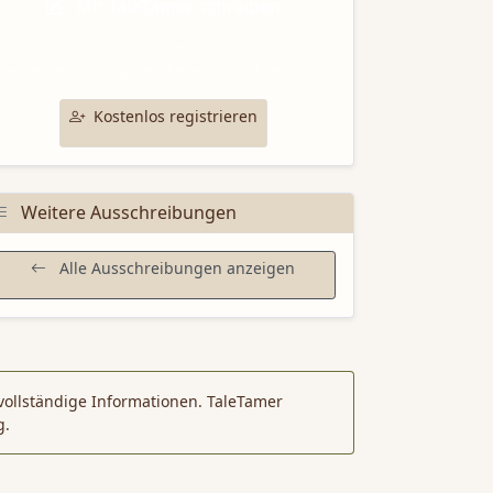
Mit TaleTamer schreiben
utze unsere professionellen Schreibtools für
deine Bewerbung bei dieser Ausschreibung.
Kostenlos registrieren
Weitere Ausschreibungen
Alle Ausschreibungen anzeigen
vollständige Informationen. TaleTamer
g.