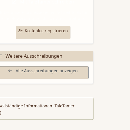
Mit TaleTamer schreiben
utze unsere professionellen Schreibtools für
deine Bewerbung bei dieser Ausschreibung.
Kostenlos registrieren
Weitere Ausschreibungen
Alle Ausschreibungen anzeigen
vollständige Informationen. TaleTamer
g.