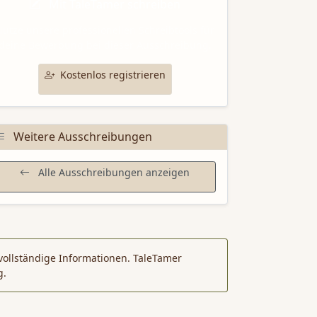
Mit TaleTamer schreiben
utze unsere professionellen Schreibtools für
deine Bewerbung bei dieser Ausschreibung.
Kostenlos registrieren
Weitere Ausschreibungen
Alle Ausschreibungen anzeigen
vollständige Informationen. TaleTamer
g.