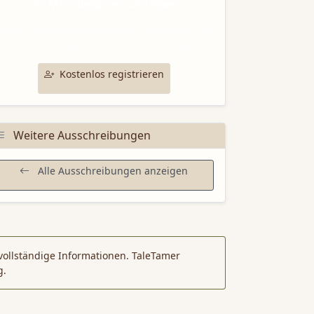
Mit TaleTamer schreiben
utze unsere professionellen Schreibtools für
deine Bewerbung bei dieser Ausschreibung.
Kostenlos registrieren
Weitere Ausschreibungen
Alle Ausschreibungen anzeigen
vollständige Informationen. TaleTamer
g.